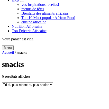
Blog
expand
vos Inspirations recettes!
child
menus de fêtes
menu
Bienfaits des aliments africains
Top 10 Most popular African Food
cuisine africaine
Nutrition Afro saine
Ton Epicerie Africaine
Search
Votre panier est vide.
Menu
Accueil
/ snacks
snacks
Trié
6 résultats affichés
du
plus
récent
au
plus
ancien