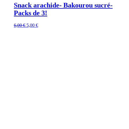
Snack arachide- Bakourou sucré-
Packs de 3!
Le
Le
6,00
€
5,00
€
prix
prix
initial
actuel
était :
est :
6,00 €.
5,00 €.