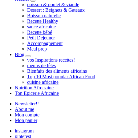
expand
poisson & poulet & viande
child
Dessert : Beignets & Gateaux
menu
Boisson naturelle
Recette Healthy
sauce africaine
Recette bébé
Petit Dejeuner
Accompagnement
Meal prep
Blog
expand
vos Inspirations recettes!
child
menus de fêtes
menu
Bienfaits des aliments africains
Top 10 Most popular African Food
cuisine africaine
Nutrition Afro saine
Ton Epicerie Africaine
Newsletter!!
About me
Mon compte
Mon panier
instagram
pinterest