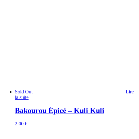
Sold Out
Lire
la suite
Bakourou Épicé – Kuli Kuli
2,00
€