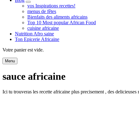
Blog
expand
vos Inspirations recettes!
child
menus de fêtes
menu
Bienfaits des aliments africains
Top 10 Most popular African Food
cuisine africaine
Nutrition Afro saine
Ton Epicerie Africaine
Search
Votre panier est vide.
Menu
sauce africaine
Ici tu trouveras les recette africaine plus precisement , des delicieuses