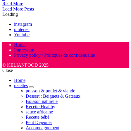
Read More
Posts
Load More Posts
Loading
Navigation
instagram
pinterest
Youtube
Home
Impressum
Privacy policy / Politiques de confidentialite
© KELIANFOOD 2025
Close
Home
recettes
expand
poisson & poulet & viande
child
Dessert : Beignets & Gateaux
menu
Boisson naturelle
Recette Healthy
sauce africaine
Recette bébé
Petit Dejeuner
Accompagnement