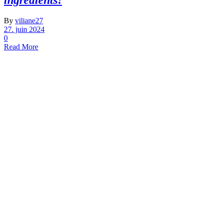
ingredients!
By
viliane27
27. juin 2024
0
Read More