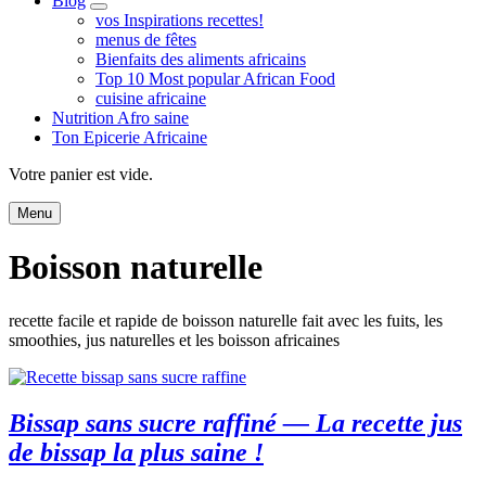
Blog
expand
vos Inspirations recettes!
child
menus de fêtes
menu
Bienfaits des aliments africains
Top 10 Most popular African Food
cuisine africaine
Nutrition Afro saine
Ton Epicerie Africaine
Search
Votre panier est vide.
Menu
Boisson naturelle
recette facile et rapide de boisson naturelle fait avec les fuits, les
smoothies, jus naturelles et les boisson africaines
Bissap sans sucre raffiné — La recette jus
de bissap la plus saine !