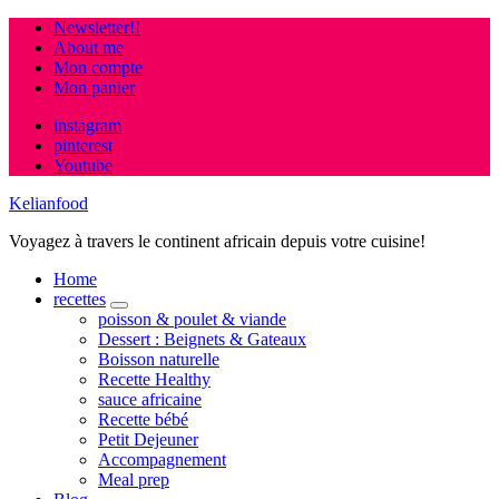
Newsletter!!
About me
Mon compte
Mon panier
instagram
pinterest
Youtube
Kelianfood
Voyagez à travers le continent africain depuis votre cuisine!
Home
recettes
expand
poisson & poulet & viande
child
Dessert : Beignets & Gateaux
menu
Boisson naturelle
Recette Healthy
sauce africaine
Recette bébé
Petit Dejeuner
Accompagnement
Meal prep