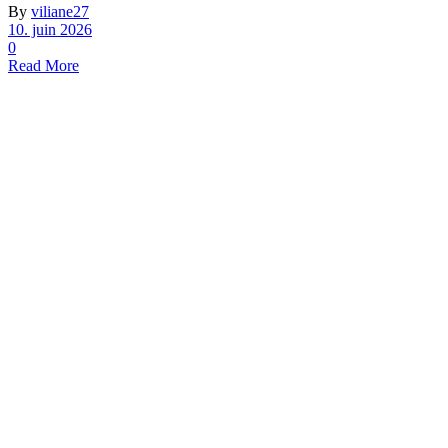
By
viliane27
10. juin 2026
0
Read More