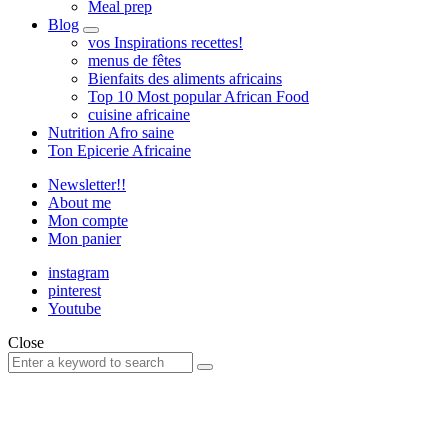
Meal prep
Blog
expand
vos Inspirations recettes!
child
menus de fêtes
menu
Bienfaits des aliments africains
Top 10 Most popular African Food
cuisine africaine
Nutrition Afro saine
Ton Epicerie Africaine
Newsletter!!
About me
Mon compte
Mon panier
instagram
pinterest
Youtube
Close
Search
Search
for: