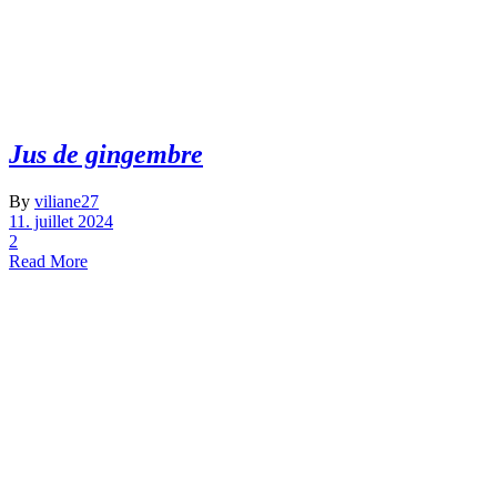
Jus de gingembre
By
viliane27
11. juillet 2024
2
Read More