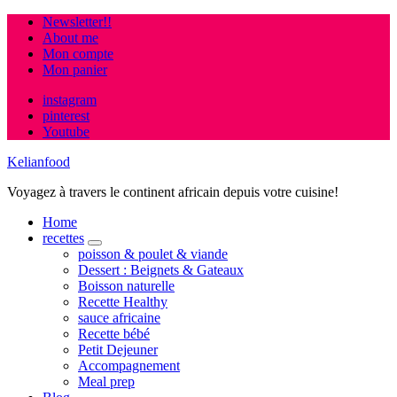
Newsletter!!
About me
Mon compte
Mon panier
instagram
pinterest
Youtube
Kelianfood
Voyagez à travers le continent africain depuis votre cuisine!
Home
recettes
expand
poisson & poulet & viande
child
Dessert : Beignets & Gateaux
menu
Boisson naturelle
Recette Healthy
sauce africaine
Recette bébé
Petit Dejeuner
Accompagnement
Meal prep