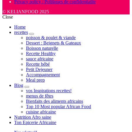
Privacy policy / Politiques de confidentialite
© KELIANFOOD 2025
Close
Home
recettes
expand
poisson & poulet & viande
child
Dessert : Beignets & Gateaux
menu
Boisson naturelle
Recette Healthy
sauce africaine
Recette bébé
Petit Dejeuner
Accompagnement
Meal prep
Blog
expand
vos Inspirations recettes!
child
menus de fêtes
menu
Bienfaits des aliments africains
Top 10 Most popular African Food
cuisine africaine
Nutrition Afro saine
Ton Epicerie Africaine