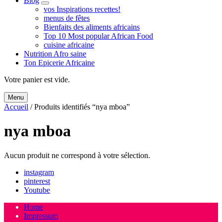
Blog
expand
vos Inspirations recettes!
child
menus de fêtes
menu
Bienfaits des aliments africains
Top 10 Most popular African Food
cuisine africaine
Nutrition Afro saine
Ton Epicerie Africaine
Search
Votre panier est vide.
Menu
Accueil
/ Produits identifiés “nya mboa”
nya mboa
Aucun produit ne correspond à votre sélection.
instagram
pinterest
Youtube
Home
Impressum