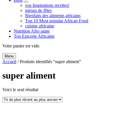
Blog
expand
vos Inspirations recettes!
child
menus de fêtes
menu
Bienfaits des aliments africains
Top 10 Most popular African Food
cuisine africaine
Nutrition Afro saine
Ton Epicerie Africaine
Search
Votre panier est vide.
Menu
Accueil
/ Produits identifiés “super aliment”
super aliment
Voici le seul résultat