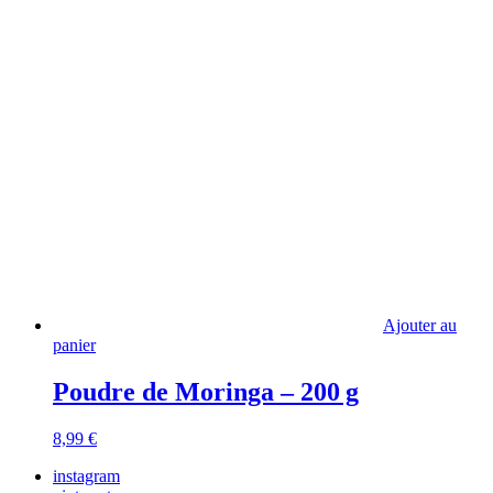
Ajouter au
panier
Poudre de Moringa – 200 g
8,99
€
instagram