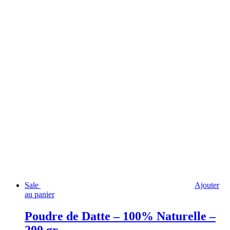
initial
actuel
était :
est :
17,50 €.
14,99 €.
Sale
Ajouter
au panier
Poudre de Datte – 100% Naturelle –