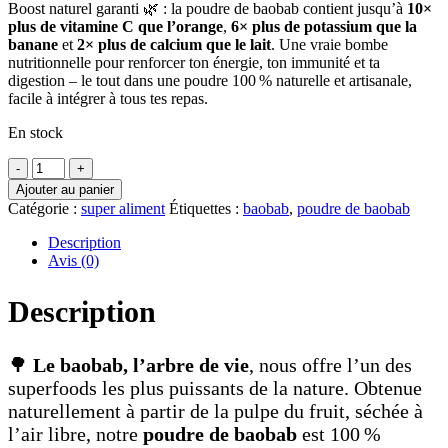
Boost naturel garanti 🌿 : la poudre de baobab contient jusqu’à
10×
plus de vitamine C que l’orange
,
6× plus de potassium que la
banane
et
2× plus de calcium que le lait
. Une vraie bombe
nutritionnelle pour renforcer ton énergie, ton immunité et ta
digestion – le tout dans une poudre 100 % naturelle et artisanale,
facile à intégrer à tous tes repas.
En stock
Poudre
de
Ajouter au panier
baobab
Catégorie :
super aliment
Étiquettes :
baobab
,
poudre de baobab
-
100 %
Description
naturelle
Avis (0)
-
200
Description
gr
quantity
🌳
Le baobab, l’arbre de vie
, nous offre l’un des
superfoods les plus puissants de la nature. Obtenue
naturellement à partir de la pulpe du fruit, séchée à
l’air libre, notre
poudre de baobab
est 100 %