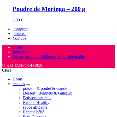
Poudre de Moringa – 200 g
8,99
€
instagram
pinterest
Youtube
Home
Impressum
Privacy policy / Politiques de confidentialite
© KELIANFOOD 2025
Close
Home
recettes
expand
poisson & poulet & viande
child
Dessert : Beignets & Gateaux
menu
Boisson naturelle
Recette Healthy
sauce africaine
Recette bébé
Petit Dejeuner