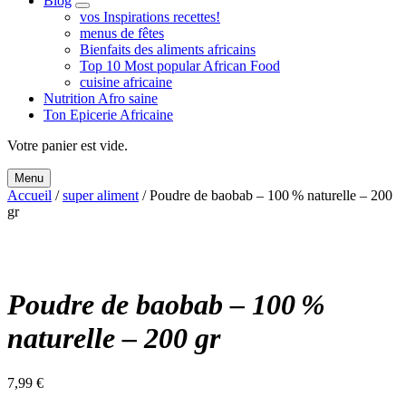
Blog
expand
vos Inspirations recettes!
child
menus de fêtes
menu
Bienfaits des aliments africains
Top 10 Most popular African Food
cuisine africaine
Nutrition Afro saine
Ton Epicerie Africaine
Search
Votre panier est vide.
Menu
Accueil
/
super aliment
/ Poudre de baobab – 100 % naturelle – 200
gr
Poudre de baobab – 100 %
naturelle – 200 gr
7,99
€