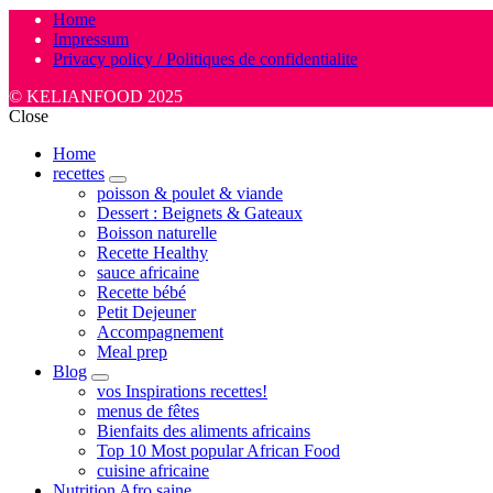
Home
Impressum
Privacy policy / Politiques de confidentialite
© KELIANFOOD 2025
Close
Home
recettes
expand
poisson & poulet & viande
child
Dessert : Beignets & Gateaux
menu
Boisson naturelle
Recette Healthy
sauce africaine
Recette bébé
Petit Dejeuner
Accompagnement
Meal prep
Blog
expand
vos Inspirations recettes!
child
menus de fêtes
menu
Bienfaits des aliments africains
Top 10 Most popular African Food
cuisine africaine
Nutrition Afro saine