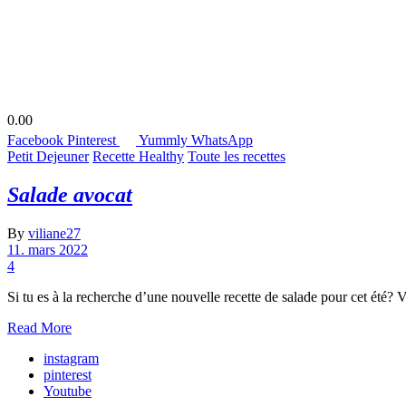
0.00
Facebook
Pinterest
Yummly
WhatsApp
Petit Dejeuner
Recette Healthy
Toute les recettes
Salade avocat
By
viliane27
11. mars 2022
4
Si tu es à la recherche d’une nouvelle recette de salade pour cet été?
Read More
instagram
pinterest
Youtube