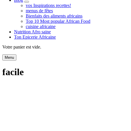
Blog
expand
vos Inspirations recettes!
child
menus de fêtes
menu
Bienfaits des aliments africains
Top 10 Most popular African Food
cuisine africaine
Nutrition Afro saine
Ton Epicerie Africaine
Search
Votre panier est vide.
Menu
facile