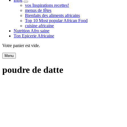
Blog
expand
vos Inspirations recettes!
child
menus de fêtes
menu
Bienfaits des aliments africains
Top 10 Most popular African Food
cuisine africaine
Nutrition Afro saine
Ton Epicerie Africaine
Search
Votre panier est vide.
Menu
poudre de datte