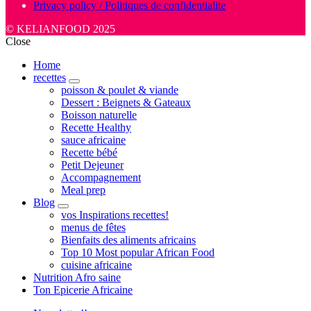
Privacy policy / Politiques de confidentialite
© KELIANFOOD 2025
Close
Home
recettes
expand
poisson & poulet & viande
child
Dessert : Beignets & Gateaux
menu
Boisson naturelle
Recette Healthy
sauce africaine
Recette bébé
Petit Dejeuner
Accompagnement
Meal prep
Blog
expand
vos Inspirations recettes!
child
menus de fêtes
menu
Bienfaits des aliments africains
Top 10 Most popular African Food
cuisine africaine
Nutrition Afro saine
Ton Epicerie Africaine