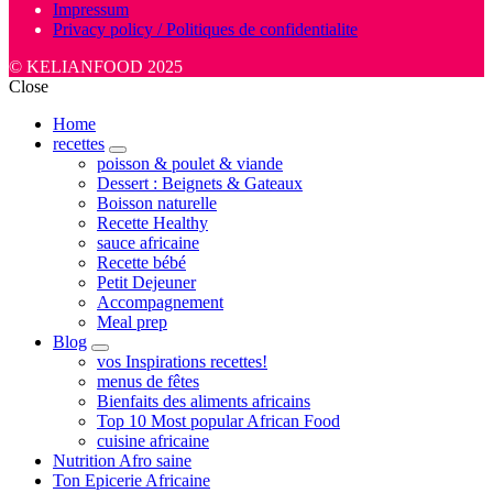
Impressum
Privacy policy / Politiques de confidentialite
© KELIANFOOD 2025
Close
Home
recettes
expand
poisson & poulet & viande
child
Dessert : Beignets & Gateaux
menu
Boisson naturelle
Recette Healthy
sauce africaine
Recette bébé
Petit Dejeuner
Accompagnement
Meal prep
Blog
expand
vos Inspirations recettes!
child
menus de fêtes
menu
Bienfaits des aliments africains
Top 10 Most popular African Food
cuisine africaine
Nutrition Afro saine
Ton Epicerie Africaine