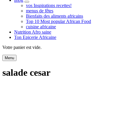
Blog
expand
vos Inspirations recettes!
child
menus de fêtes
menu
Bienfaits des aliments africains
Top 10 Most popular African Food
cuisine africaine
Nutrition Afro saine
Ton Epicerie Africaine
Search
Votre panier est vide.
Menu
salade cesar