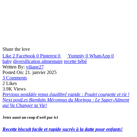
Share the love
Like
2
Facebook
0
Pinterest
0
Yummly
0
WhatsApp
0
baby
diversification alimentaire
recette bébé
Written By:
viliane27
Posted On: 21. janvier 2025
3 Comments
2
Likes
3.9K
Views
Navigation
Previous post
Idée repas équilibré rapide : Poulet courgette et riz !
Next post
Les Bienfaits Méconnus du Moringa : Le Super-Aliment
de
qui Va Changer ta Vie!
l’article
Jetez aussi un coup d'oeil par ici
Recette biscuit facile et rapide sucrés à la datte pour enfants!