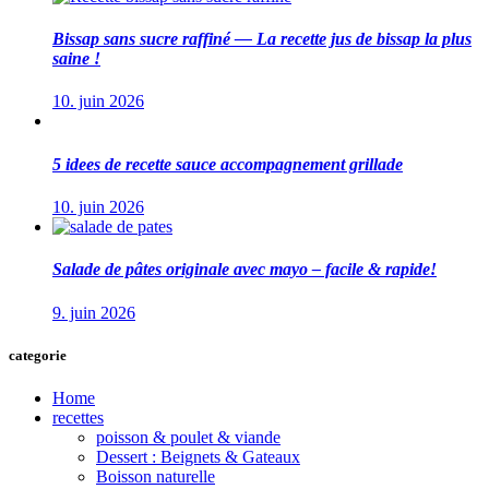
Bissap sans sucre raffiné — La recette jus de bissap la plus
saine !
10. juin 2026
5 idees de recette sauce accompagnement grillade
10. juin 2026
Salade de pâtes originale avec mayo – facile & rapide!
9. juin 2026
categorie
Home
recettes
poisson & poulet & viande
Dessert : Beignets & Gateaux
Boisson naturelle