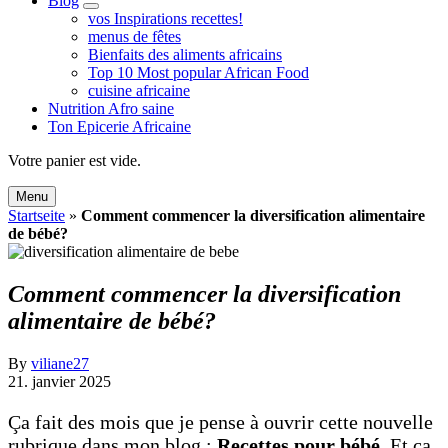
Blog
expand
vos Inspirations recettes!
child
menus de fêtes
menu
Bienfaits des aliments africains
Top 10 Most popular African Food
cuisine africaine
Nutrition Afro saine
Ton Epicerie Africaine
Search
Votre panier est vide.
Menu
Startseite
»
Comment commencer la diversification alimentaire
de bébé?
Comment commencer la diversification
alimentaire de bébé?
By
viliane27
21. janvier 2025
Ça fait des mois que je pense à ouvrir cette nouvelle
rubrique dans mon blog :
Recettes pour bébé
. Et ça