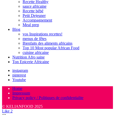
Recette Healthy
sauce africaine
Recette bébé
Petit Dejeuner
Accompagnement
Meal prep
Blog
vos Inspirations recettes!
menus de fêtes
Bienfaits des aliments africains
Top 10 Most popular African Food
cuisine africaine
Nutrition Afro saine
Ton Epicerie Africaine
instagram
pinterest
Youtube
Home
Impressum
Privacy policy / Politiques de confidentialite
© KELIANFOOD 2025
Like
2