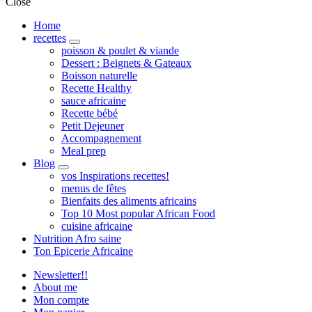
Close
Home
recettes
expand
poisson & poulet & viande
child
Dessert : Beignets & Gateaux
menu
Boisson naturelle
Recette Healthy
sauce africaine
Recette bébé
Petit Dejeuner
Accompagnement
Meal prep
Blog
expand
vos Inspirations recettes!
child
menus de fêtes
menu
Bienfaits des aliments africains
Top 10 Most popular African Food
cuisine africaine
Nutrition Afro saine
Ton Epicerie Africaine
Newsletter!!
About me
Mon compte