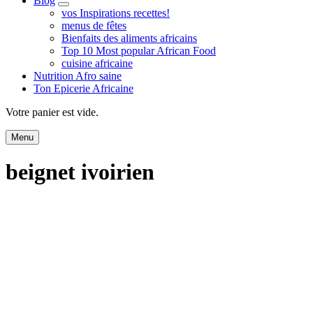
Blog
expand
vos Inspirations recettes!
child
menus de fêtes
menu
Bienfaits des aliments africains
Top 10 Most popular African Food
cuisine africaine
Nutrition Afro saine
Ton Epicerie Africaine
Search
Votre panier est vide.
Menu
beignet ivoirien