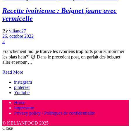
Recette ivoirienne : Beignet jaune avec
vermicelle
By
viliane27
26. octobre 2022
2
Franchement moi je trouve les ivoiriens trop forts pour surnommer
les plats hein?! 😅 Dans le precedent post, on parlait des beignet
aller et retour …
Read More
instagram
pinterest
Youtube
Home
Impressum
Privacy policy / Politiques de confidentialite
© KELIANFOOD 2025
Close