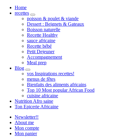
Home
recettes
expand
poisson & poulet & viande
child
Dessert : Beignets & Gateaux
menu
Boisson naturelle
Recette Healthy
sauce africaine
Recette bébé
Petit Dejeuner
Accompagnement
Meal prep
Blog
expand
vos Inspirations recettes!
child
menus de fêtes
menu
Bienfaits des aliments africains
Top 10 Most popular African Food
cuisine africaine
Nutrition Afro saine
Ton Epicerie Africaine
Newsletter!!
About me
Mon compte
Mon panier