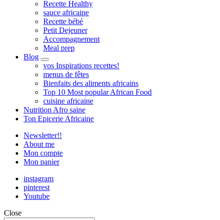
Recette Healthy
sauce africaine
Recette bébé
Petit Dejeuner
Accompagnement
Meal prep
Blog
expand
vos Inspirations recettes!
child
menus de fêtes
menu
Bienfaits des aliments africains
Top 10 Most popular African Food
cuisine africaine
Nutrition Afro saine
Ton Epicerie Africaine
Newsletter!!
About me
Mon compte
Mon panier
instagram
pinterest
Youtube
Close