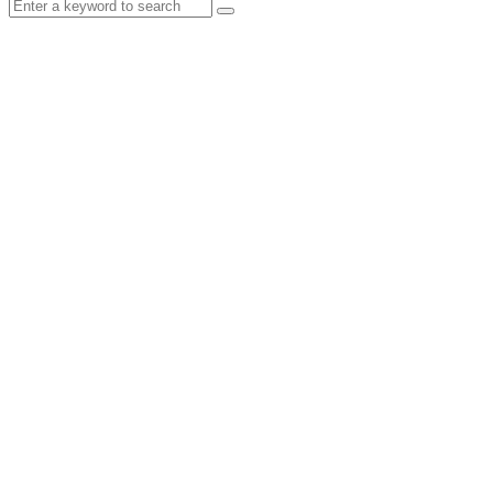
Search
Search
for: