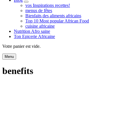
Blog
expand
vos Inspirations recettes!
child
menus de fêtes
menu
Bienfaits des aliments africains
Top 10 Most popular African Food
cuisine africaine
Nutrition Afro saine
Ton Epicerie Africaine
Search
Votre panier est vide.
Menu
benefits