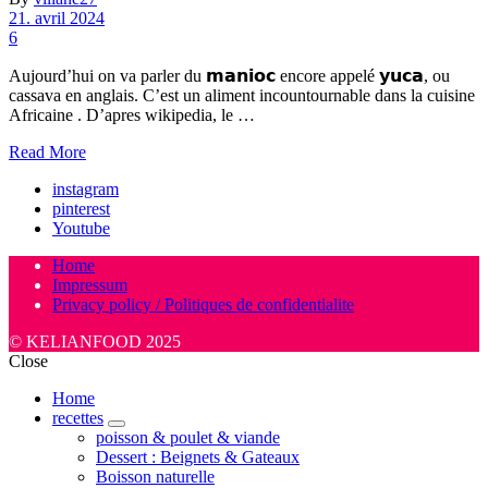
21. avril 2024
6
Aujourd’hui on va parler du 𝗺𝗮𝗻𝗶𝗼𝗰 encore appelé 𝘆𝘂𝗰𝗮, ou
cassava en anglais. C’est un aliment incountournable dans la cuisine
Africaine . D’apres wikipedia, le …
Read More
instagram
pinterest
Youtube
Home
Impressum
Privacy policy / Politiques de confidentialite
© KELIANFOOD 2025
Close
Home
recettes
expand
poisson & poulet & viande
child
Dessert : Beignets & Gateaux
menu
Boisson naturelle