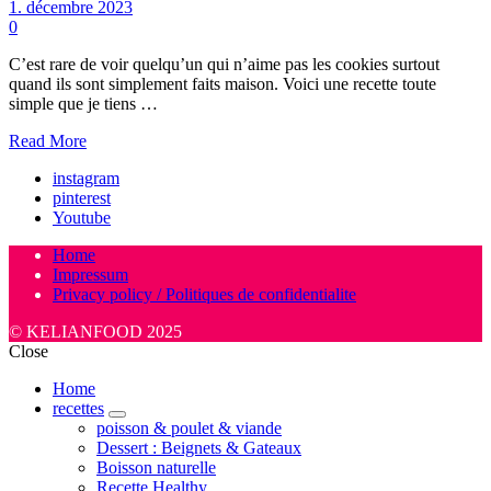
1. décembre 2023
0
C’est rare de voir quelqu’un qui n’aime pas les cookies surtout
quand ils sont simplement faits maison. Voici une recette toute
simple que je tiens …
Read More
instagram
pinterest
Youtube
Home
Impressum
Privacy policy / Politiques de confidentialite
© KELIANFOOD 2025
Close
Home
recettes
expand
poisson & poulet & viande
child
Dessert : Beignets & Gateaux
menu
Boisson naturelle
Recette Healthy