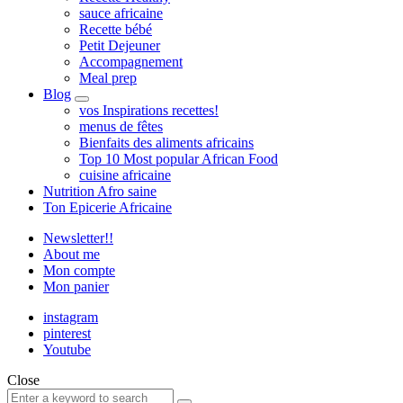
sauce africaine
Recette bébé
Petit Dejeuner
Accompagnement
Meal prep
Blog
expand
vos Inspirations recettes!
child
menus de fêtes
menu
Bienfaits des aliments africains
Top 10 Most popular African Food
cuisine africaine
Nutrition Afro saine
Ton Epicerie Africaine
Newsletter!!
About me
Mon compte
Mon panier
instagram
pinterest
Youtube
Close
Search