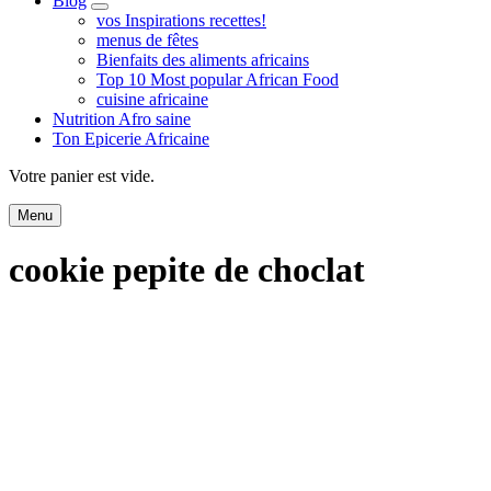
Blog
expand
vos Inspirations recettes!
child
menus de fêtes
menu
Bienfaits des aliments africains
Top 10 Most popular African Food
cuisine africaine
Nutrition Afro saine
Ton Epicerie Africaine
Search
Votre panier est vide.
Menu
cookie pepite de choclat