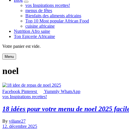
Blog
expand
vos Inspirations recettes!
child
menus de fêtes
menu
Bienfaits des aliments africains
Top 10 Most popular African Food
cuisine africaine
Nutrition Afro saine
Ton Epicerie Africaine
Search
Votre panier est vide.
Menu
noel
Facebook
Pinterest
Yummly
WhatsApp
vos Inspirations recettes!
18 idées pour votre menu de noel 2025 facile
By
viliane27
12. décembre 2025