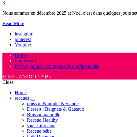
3
Nous sommes en décembre 2025 et Noël c’est dans quelques jours seul
Read More
instagram
pinterest
Youtube
Home
Impressum
Privacy policy / Politiques de confidentialite
© KELIANFOOD 2025
Close
Home
recettes
expand
poisson & poulet & viande
child
Dessert : Beignets & Gateaux
menu
Boisson naturelle
Recette Healthy
sauce africaine
Recette bébé
Petit Dejeuner