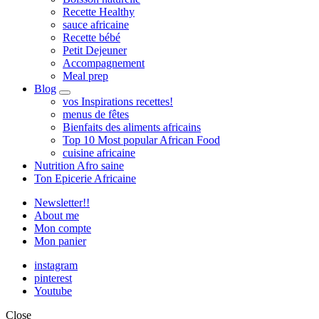
Recette Healthy
sauce africaine
Recette bébé
Petit Dejeuner
Accompagnement
Meal prep
Blog
expand
vos Inspirations recettes!
child
menus de fêtes
menu
Bienfaits des aliments africains
Top 10 Most popular African Food
cuisine africaine
Nutrition Afro saine
Ton Epicerie Africaine
Newsletter!!
About me
Mon compte
Mon panier
instagram
pinterest
Youtube
Close