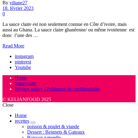
By
viliane27
18. février 2023
0
La sauce claire est non seulement connue en Côte d’ivoire, mais
aussi au Ghana. La sauce claire ghanéenne/ ou même ivoirienne est
donc l’une des …
Read More
instagram
pinterest
Youtube
Home
Impressum
Privacy policy / Politiques de confidentialite
© KELIANFOOD 2025
Close
Home
recettes
expand
poisson & poulet & viande
child
Dessert : Beignets & Gateaux
menu
Boisson naturelle