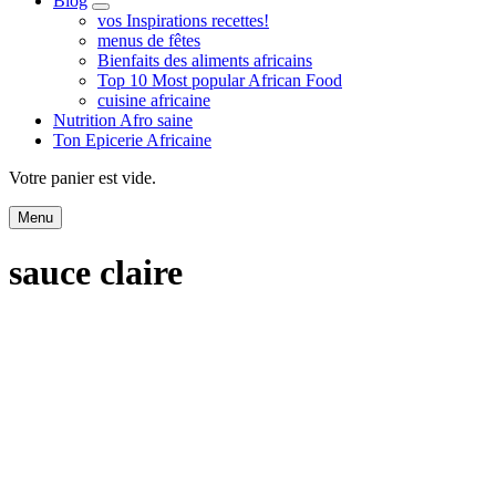
Blog
expand
vos Inspirations recettes!
child
menus de fêtes
menu
Bienfaits des aliments africains
Top 10 Most popular African Food
cuisine africaine
Nutrition Afro saine
Ton Epicerie Africaine
Search
Votre panier est vide.
Menu
sauce claire