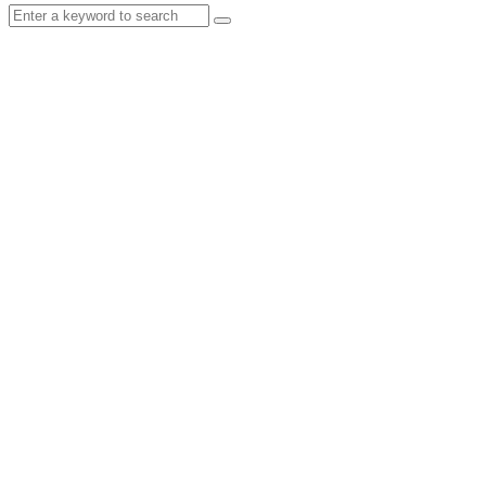
Search
Search
for: