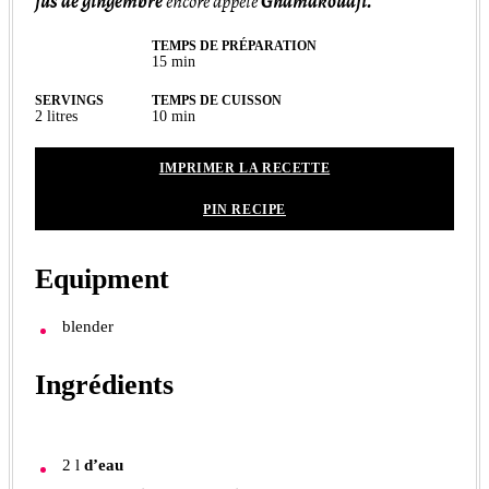
jus de gingembre
encore appelé
Gnamakoudji.
TEMPS DE PRÉPARATION
minutes
15
min
SERVINGS
TEMPS DE CUISSON
minutes
2
litres
10
min
IMPRIMER LA RECETTE
PIN RECIPE
Equipment
blender
Ingrédients
2
l
d’eau