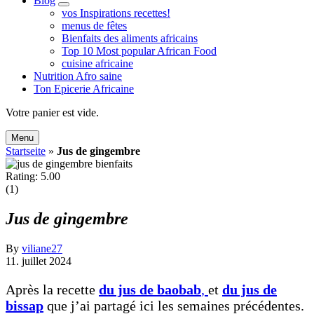
Blog
expand
vos Inspirations recettes!
child
menus de fêtes
menu
Bienfaits des aliments africains
Top 10 Most popular African Food
cuisine africaine
Nutrition Afro saine
Ton Epicerie Africaine
Search
Votre panier est vide.
Menu
Startseite
»
Jus de gingembre
Rating: 5.00
(1)
Jus de gingembre
By
viliane27
11. juillet 2024
Après la recette
du jus de baobab
,
et
du jus de
bissap
que j’ai partagé ici les semaines précédentes.