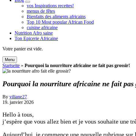
Blog
expand
vos Inspirations recettes!
child
menus de fêtes
menu
Bienfaits des aliments africains
Top 10 Most popular African Food
cuisine africaine
Nutrition Afro saine
Ton Epicerie Africaine
Search
Votre panier est vide.
Menu
Startseite
»
Pourquoi la nourriture africaine ne fait pas grossir!
Pourquoi la nourriture africaine ne fait pas 
By
viliane27
19. janvier 2026
Hello à tous,
j’espère que vous allez bien et je vous souhaite une t
Aujourd’hui, je commence une nouvelle rubrique sur le