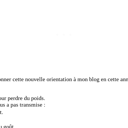
nner cette nouvelle orientation à mon blog en cette a
our perdre du poids.
us a pas transmise :
t.
u goût.