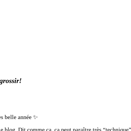
grossir!
rès belle année ✨
 blog. Dit comme ça, ça peut paraître très “technique”,