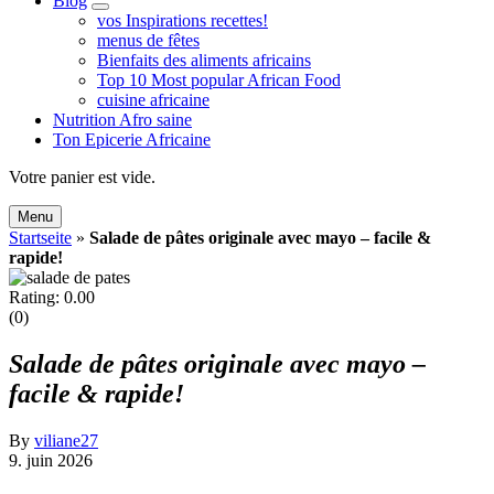
Blog
expand
vos Inspirations recettes!
child
menus de fêtes
menu
Bienfaits des aliments africains
Top 10 Most popular African Food
cuisine africaine
Nutrition Afro saine
Ton Epicerie Africaine
Search
Votre panier est vide.
Menu
Startseite
»
Salade de pâtes originale avec mayo – facile &
rapide!
Rating: 0.00
(0)
Salade de pâtes originale avec mayo –
facile & rapide!
By
viliane27
9. juin 2026