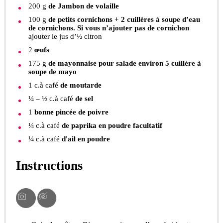
200
g
de Jambon de volaille
100
g
de petits cornichons + 2 cuillères à soupe d’eau
de cornichons. Si vous n’ajouter pas de cornichon
ajouter le jus d’½ citron
2
œufs
175
g
de mayonnaise pour salade environ 5 cuillère à
soupe de mayo
1
c.à café
de moutarde
¼ – ½
c.à café
de sel
1
bonne pincée de poivre
¼
c.à café
de paprika en poudre facultatif
¼
c.à café
d'ail en poudre
Instructions