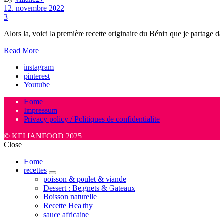
12. novembre 2022
3
Alors la, voici la première recette originaire du Bénin que je partage 
Read More
instagram
pinterest
Youtube
Home
Impressum
Privacy policy / Politiques de confidentialite
© KELIANFOOD 2025
Close
Home
recettes
expand
poisson & poulet & viande
child
Dessert : Beignets & Gateaux
menu
Boisson naturelle
Recette Healthy
sauce africaine