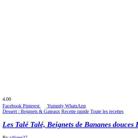
4.00
Facebook
Pinterest
Yummly
WhatsApp
Dessert : Beignets & Gateaux
Recette rapide
Toute les recettes
Les Talé Talé, Beignets de Bananes douces 
By
viliane27