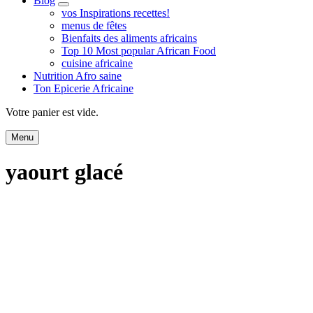
Blog
expand
vos Inspirations recettes!
child
menus de fêtes
menu
Bienfaits des aliments africains
Top 10 Most popular African Food
cuisine africaine
Nutrition Afro saine
Ton Epicerie Africaine
Search
Votre panier est vide.
Menu
yaourt glacé