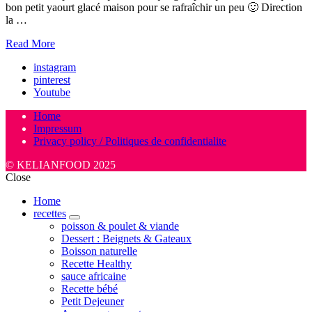
bon petit yaourt glacé maison pour se rafraîchir un peu 🙂 Direction
la …
Read More
instagram
pinterest
Youtube
Home
Impressum
Privacy policy / Politiques de confidentialite
© KELIANFOOD 2025
Close
Home
recettes
expand
poisson & poulet & viande
child
Dessert : Beignets & Gateaux
menu
Boisson naturelle
Recette Healthy
sauce africaine
Recette bébé
Petit Dejeuner