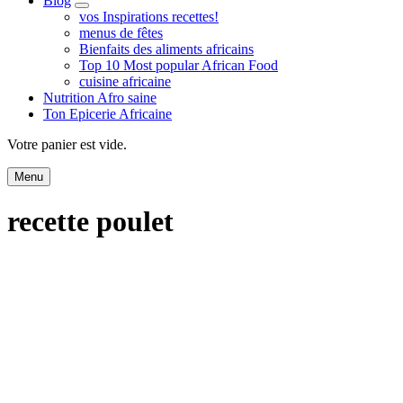
Blog
expand
vos Inspirations recettes!
child
menus de fêtes
menu
Bienfaits des aliments africains
Top 10 Most popular African Food
cuisine africaine
Nutrition Afro saine
Ton Epicerie Africaine
Search
Votre panier est vide.
Menu
recette poulet