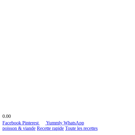
0.00
Facebook
Pinterest
Yummly
WhatsApp
poisson & viande
Recette rapide
Toute les recettes