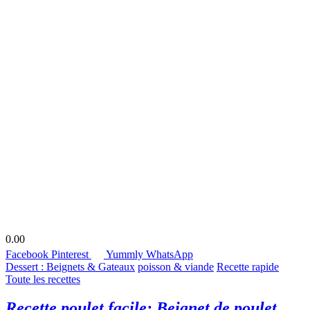
0.00
Facebook
Pinterest
Yummly
WhatsApp
Dessert : Beignets & Gateaux
poisson & viande
Recette rapide
Toute les recettes
Recette poulet facile: Beignet de poulet