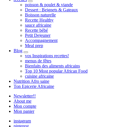
expand
poisson & poulet & viande
child
Dessert : Beignets & Gateaux
menu
Boisson naturelle
Recette Healthy
sauce africaine
Recette bébé
Petit Dejeuner
Accompagnement
Meal prep
Blog
expand
vos Inspirations recettes!
child
menus de fêtes
menu
Bienfaits des aliments africains
Top 10 Most popular African Food
cuisine africaine
Nutrition Afro saine
Ton Epicerie Africaine
Newsletter!!
About me
Mon compte
Mon panier
instagram
pinterest