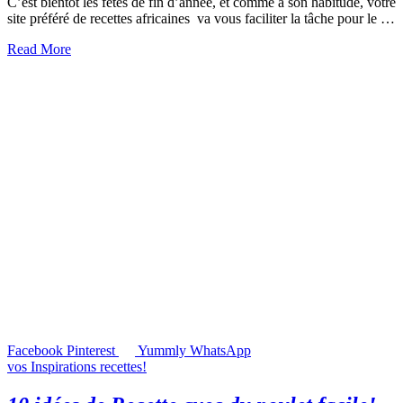
C’est bientôt les fêtes de fin d’année, et comme à son habitude, votre
site préféré de recettes africaines va vous faciliter la tâche pour le …
Read More
Facebook
Pinterest
Yummly
WhatsApp
vos Inspirations recettes!