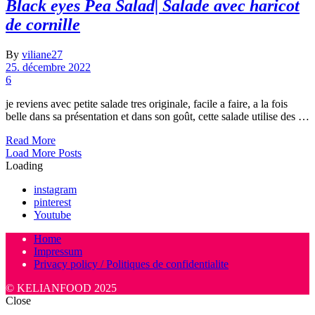
Black eyes Pea Salad| Salade avec haricot
de cornille
By
viliane27
25. décembre 2022
6
je reviens avec petite salade tres originale, facile a faire, a la fois
belle dans sa présentation et dans son goût, cette salade utilise des …
Read More
Posts
Load More Posts
Loading
Navigation
instagram
pinterest
Youtube
Home
Impressum
Privacy policy / Politiques de confidentialite
© KELIANFOOD 2025
Close