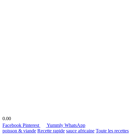
0.00
Facebook
Pinterest
Yummly
WhatsApp
poisson & viande
Recette rapide
sauce africaine
Toute les recettes