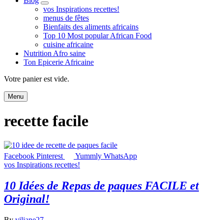
Blog
expand
vos Inspirations recettes!
child
menus de fêtes
menu
Bienfaits des aliments africains
Top 10 Most popular African Food
cuisine africaine
Nutrition Afro saine
Ton Epicerie Africaine
Search
Votre panier est vide.
Menu
recette facile
Facebook
Pinterest
Yummly
WhatsApp
vos Inspirations recettes!
10 Idées de Repas de paques FACILE et
Original!
By
viliane27