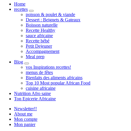
Home
recettes
expand
poisson & poulet & viande
child
Dessert : Beignets & Gateaux
menu
Boisson naturelle
Recette Healthy
sauce africaine
Recette bébé
Petit Dejeuner
Accompagnement
Meal prep
Blog
expand
vos Inspirations recettes!
child
menus de fêtes
menu
Bienfaits des aliments africains
Top 10 Most popular African Food
cuisine africaine
Nutrition Afro saine
Ton Epicerie Africaine
Newsletter!!
About me
Mon compte
Mon panier