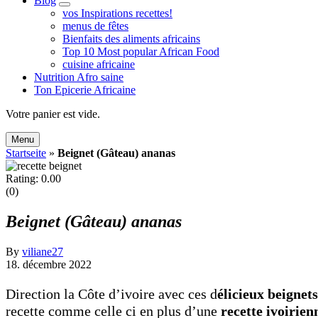
Blog
expand
vos Inspirations recettes!
child
menus de fêtes
menu
Bienfaits des aliments africains
Top 10 Most popular African Food
cuisine africaine
Nutrition Afro saine
Ton Epicerie Africaine
Search
Votre panier est vide.
Menu
Startseite
»
Beignet (Gâteau) ananas
Rating: 0.00
(0)
Beignet (Gâteau) ananas
By
viliane27
18. décembre 2022
Direction la Côte d’ivoire avec ces d
élicieux beignet
recette comme celle ci en plus d’une
recette ivoirien