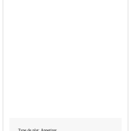
Type de plat:
Appetizer