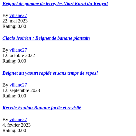
Beignet de pomme de terre, les Viazi Karai du Kenya!
By
viliane27
22. mai 2023
Rating: 0.00
Claclo ivoirien : Beignet de banane plantain
By
viliane27
12. octobre 2022
Rating: 0.00
Beignet au yaourt rapide et sans temps de repos!
By
viliane27
12. septembre 2023
Rating: 0.00
Recette Foutou Banane facile et revisité
By
viliane27
4. février 2023
Rating: 0.00