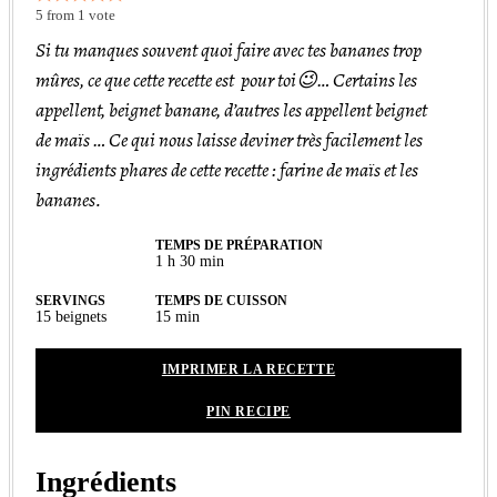
5
from 1 vote
Si tu manques souvent quoi faire avec tes bananes trop
mûres, ce que cette recette est pour toi😉… Certains les
appellent, beignet banane, d’autres les appellent beignet
de maïs … Ce qui nous laisse deviner très facilement les
ingrédients phares de cette recette : farine de maïs et les
bananes.
TEMPS DE PRÉPARATION
heure
minutes
1
h
30
min
SERVINGS
TEMPS DE CUISSON
minutes
15
beignets
15
min
IMPRIMER LA RECETTE
PIN RECIPE
Ingrédients