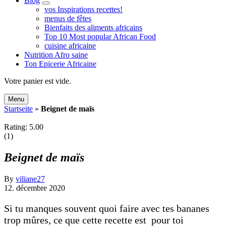
Blog
expand
vos Inspirations recettes!
child
menus de fêtes
menu
Bienfaits des aliments africains
Top 10 Most popular African Food
cuisine africaine
Nutrition Afro saine
Ton Epicerie Africaine
Search
Votre panier est vide.
Menu
Startseite
»
Beignet de maïs
Rating: 5.00
(1)
Beignet de maïs
By
viliane27
12. décembre 2020
Si tu manques souvent quoi faire avec tes bananes
trop mûres, ce que cette recette est pour toi