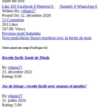
Share the love
Like
203
Facebook
0
Pinterest
0
Yummly
0
WhatsApp
0
Written By:
viliane27
Posted On: 12. décembre 2020
12 Comments
203
Likes
107.9K
Views
Navigation
Previous post
Chakalaka
Next post
Gâteau Yaourt moelleux avec la farine de maïs
de
l’article
Jetez aussi un coup d'oeil par ici
Recette facile Sauté de Dinde
By
viliane27
23. décembre 2022
Rating: 0.00
Jus de bissap : recette facile avec ananas et menthe!
By
viliane27
31. juillet 2024
Rating: 5.00