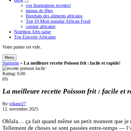
Blog
expand
vos Inspirations recettes!
child
menus de fêtes
menu
Bienfaits des aliments africains
Top 10 Most popular African Food
cuisine africaine
Nutrition Afro saine
Ton Epicerie Africaine
Search
Votre panier est vide.
Menu
Startseite
»
La meilleure recette Poisson frit : facile et rapide!
Rating: 0.00
(0)
La meilleure recette Poisson frit : facile et 
By
viliane27
12. novembre 2025
Ohlala… ça fait quand même un petit moment que je ne
Tellement de choses se sont passées entre-temps — l’ou