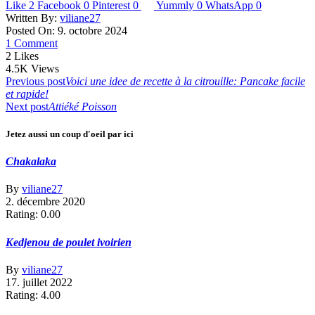
Like
2
Facebook
0
Pinterest
0
Yummly
0
WhatsApp
0
Written By:
viliane27
Posted On: 9. octobre 2024
1 Comment
2
Likes
4.5K
Views
Navigation
Previous post
Voici une idee de recette à la citrouille: Pancake facile
et rapide!
de
Next post
Attiéké Poisson
l’article
Jetez aussi un coup d'oeil par ici
Chakalaka
By
viliane27
2. décembre 2020
Rating: 0.00
Kedjenou de poulet ivoirien
By
viliane27
17. juillet 2022
Rating: 4.00