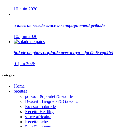
10. juin 2026
5 idees de recette sauce accompagnement grillade
10. juin 2026
Salade de pâtes originale avec mayo – facile & rapide!
9. juin 2026
categorie
Home
recettes
poisson & poulet & viande
Dessert : Beignets & Gateaux
Boisson naturelle
Recette Healthy
sauce africaine
Recette bébé
Petit Dejeuner