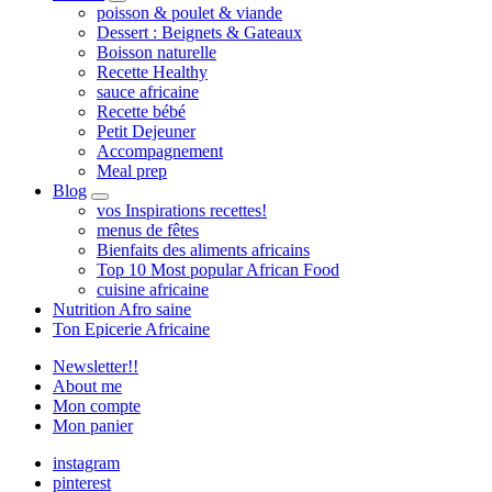
expand
poisson & poulet & viande
child
Dessert : Beignets & Gateaux
menu
Boisson naturelle
Recette Healthy
sauce africaine
Recette bébé
Petit Dejeuner
Accompagnement
Meal prep
Blog
expand
vos Inspirations recettes!
child
menus de fêtes
menu
Bienfaits des aliments africains
Top 10 Most popular African Food
cuisine africaine
Nutrition Afro saine
Ton Epicerie Africaine
Newsletter!!
About me
Mon compte
Mon panier
instagram
pinterest