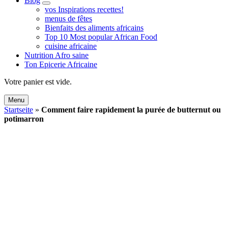
Blog
expand
vos Inspirations recettes!
child
menus de fêtes
menu
Bienfaits des aliments africains
Top 10 Most popular African Food
cuisine africaine
Nutrition Afro saine
Ton Epicerie Africaine
Search
Votre panier est vide.
Menu
Startseite
»
Comment faire rapidement la purée de butternut ou
potimarron