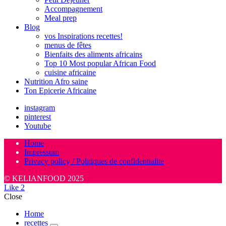
Accompagnement
Meal prep
Blog
vos Inspirations recettes!
menus de fêtes
Bienfaits des aliments africains
Top 10 Most popular African Food
cuisine africaine
Nutrition Afro saine
Ton Epicerie Africaine
instagram
pinterest
Youtube
Home
Impressum
Privacy policy / Politiques de confidentialite
© KELIANFOOD 2025
Like
2
Close
Home
recettes