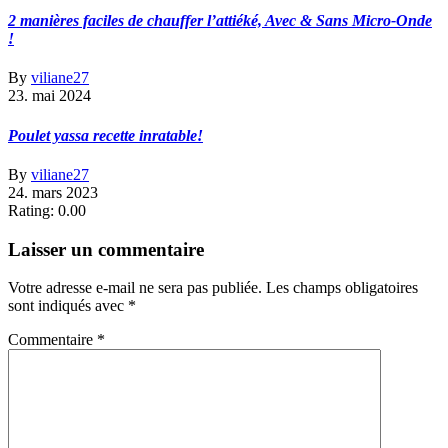
2 manières faciles de chauffer l’attiéké, Avec & Sans Micro-Onde
!
By
viliane27
23. mai 2024
Poulet yassa recette inratable!
By
viliane27
24. mars 2023
Rating: 0.00
Laisser un commentaire
Votre adresse e-mail ne sera pas publiée.
Les champs obligatoires
sont indiqués avec
*
Commentaire
*