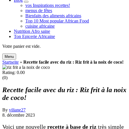
Blog
expand
vos Inspirations recettes!
child
menus de fêtes
menu
Bienfaits des aliments africains
Top 10 Most popular African Food
cuisine africaine
Nutrition Afro saine
Ton Epicerie Africaine
Search
Votre panier est vide.
Menu
Startseite
»
Recette facile avec du riz : Riz frit à la noix de coco!
Rating: 0.00
(0)
Recette facile avec du riz : Riz frit à la noix
de coco!
By
viliane27
8. décembre 2023
Voici une nouvelle
recette à base de riz
très simple