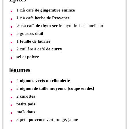
1
c.à café
de gingembre émincé
1
c.à café
herbe de Provence
½
c.à café
de thym sec
le thym frais est meilleur
5
gousses
d'ail
1
feuille de laurier
2
cuillère à café
de curry
sel et poivre
légumes
2
oignons verts ou ciboulette
2
oignon de taille moyenne [coupé en dés]
2
carottes
petits pois
maïs doux
3
petit
poivrons
vert ,rouge, jaune