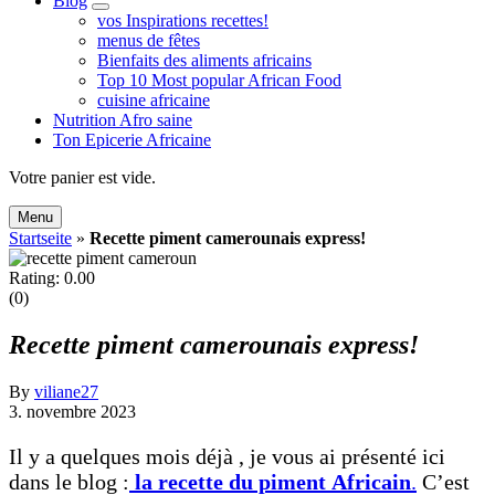
Blog
expand
vos Inspirations recettes!
child
menus de fêtes
menu
Bienfaits des aliments africains
Top 10 Most popular African Food
cuisine africaine
Nutrition Afro saine
Ton Epicerie Africaine
Search
Votre panier est vide.
Menu
Startseite
»
Recette piment camerounais express!
Rating: 0.00
(0)
Recette piment camerounais express!
By
viliane27
3. novembre 2023
Il y a quelques mois déjà , je vous ai présenté ici
dans le blog :
la recette du piment
Africain
.
C’est