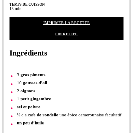
TEMPS DE CUISSON
minutes
15
min
IMPRIMER LA RECETTE
PIN RECIPE
Ingrédients
3
gros piments
10
gousses d’ail
2
oignons
1
petit gingembre
sel et poivre
½
c.a cafe
de rondelle
une épice camerounaise facultatif
un peu d’huile