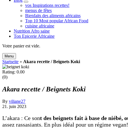
Blog
expand
vos Inspirations recettes!
child
menus de fêtes
menu
Bienfaits des aliments africains
Top 10 Most popular African Food
cuisine africaine
Nutrition Afro saine
Ton Epicerie Africaine
Search
Votre panier est vide.
Menu
Startseite
»
Akara recette / Beignets Koki
Rating: 0.00
(0)
Akara recette / Beignets Koki
By
viliane27
21. juin 2023
L’akara : Ce son
t des beignets fait à base de niébé, 
assez rassasiants. En plus idéal pour un régime vegan