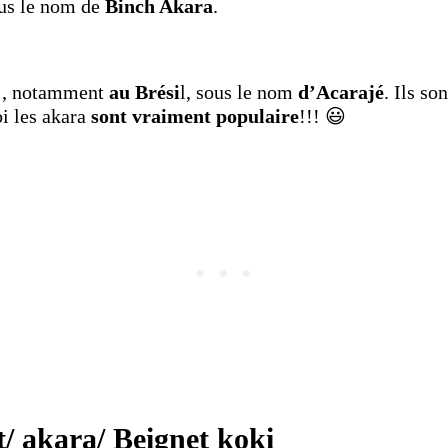
ous le nom de
Binch Akara
.
e , notamment
au Brési
l, sous le nom
d’Acarajé
. Ils so
i les akara
sont vraiment populaire
!!! 😃
t/ akara/ Beignet koki