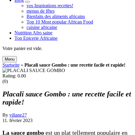
Blog
expand
vos Inspirations recettes!
child
menus de fêtes
menu
Bienfaits des aliments africains
Top 10 Most popular African Food
cuisine africaine
Nutrition Afro saine
Ton Epicerie Africaine
Search
Votre panier est vide.
Menu
Startseite
»
Placali sauce Gombo : une recette facile et rapide!
Rating: 0.00
(0)
Placali sauce Gombo : une recette facile et
rapide!
By
viliane27
11. février 2023
La sauce gombo
est un plat tellement populaire en