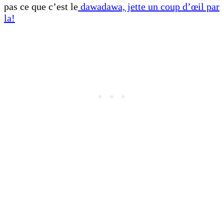
pas ce que c’est le
dawadawa, jette un coup d’œil par
la!