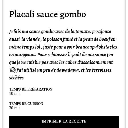
Placali sauce gombo
Je fais ma sauce gombo avec de la tomate. Je rajoute
aussi la viande , le poisson fumé et la peau de boeuf en
même temps lol , juste pour avoir beaucoup d'obstacles
en mangeant. Pour rehausser le goût de ma sauce (vu
que je ne cuisine pas avec les cubes d'assaisonnement
🙂) j’ai utilisé un peu de dawadawa, et les écrevisses
séchées
TEMPS DE PRÉPARATION
minutes
10
min
TEMPS DE CUISSON
minutes
30
min
IMPRIMER LA RECETTE