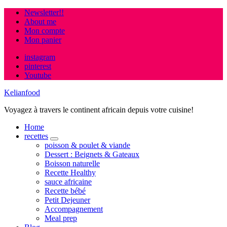
Newsletter!!
About me
Mon compte
Mon panier
instagram
pinterest
Youtube
Kelianfood
Voyagez à travers le continent africain depuis votre cuisine!
Home
recettes
expand
poisson & poulet & viande
child
Dessert : Beignets & Gateaux
menu
Boisson naturelle
Recette Healthy
sauce africaine
Recette bébé
Petit Dejeuner
Accompagnement
Meal prep