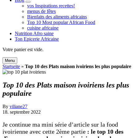
Blog
expand
vos Inspirations recettes!
child
menus de fêtes
menu
Bienfaits des aliments africains
Top 10 Most popular African Food
cuisine africaine
Nutrition Afro saine
Ton Epicerie Africaine
Search
Votre panier est vide.
Menu
Startseite
»
Top 10 des Plats maison ivoiriens les plus populaire
Top 10 des Plats maison ivoiriens les plus
populaire
By
viliane27
18. septembre 2022
Je continue ma mini série d’article sur la food
ivoirienne avec cette 2ème partie
: le top 10 des