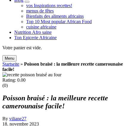
Blog
expand
vos Inspirations recettes!
child
menus de fêtes
menu
Bienfaits des aliments africains
Top 10 Most popular African Food
cuisine africaine
Nutrition Afro saine
Ton Epicerie Africaine
Search
Votre panier est vide.
Menu
Startseite
»
Poisson braisé : la meilleure recette camerounaise
facile!
Rating: 0.00
(0)
Poisson braisé : la meilleure recette
camerounaise facile!
By
viliane27
18. novembre 2023