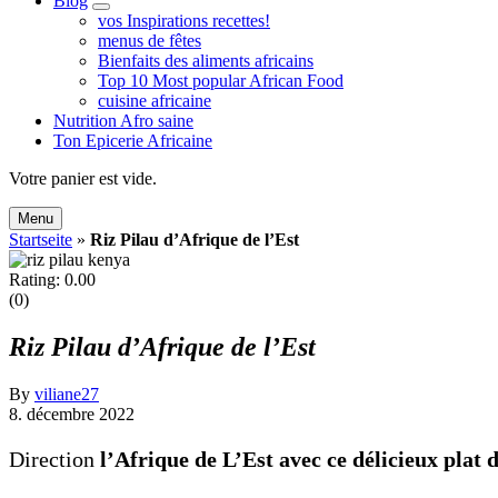
Blog
expand
vos Inspirations recettes!
child
menus de fêtes
menu
Bienfaits des aliments africains
Top 10 Most popular African Food
cuisine africaine
Nutrition Afro saine
Ton Epicerie Africaine
Search
Votre panier est vide.
Menu
Startseite
»
Riz Pilau d’Afrique de l’Est
Rating: 0.00
(0)
Riz Pilau d’Afrique de l’Est
By
viliane27
8. décembre 2022
Direction
l’Afrique de L’Est avec ce délicieux plat d