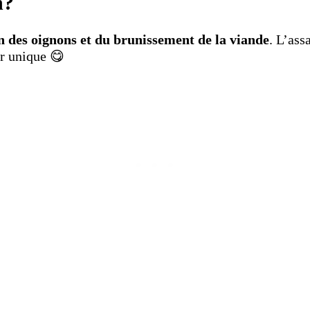
n?
n des oignons et du brunissement de la viande
. L’ass
ur unique 😋