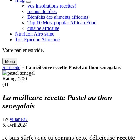
Blog
expand
vos Inspirations recettes!
child
menus de fêtes
menu
Bienfaits des aliments africains
Top 10 Most popular African Food
cuisine africaine
Nutrition Afro saine
Ton Epicerie Africaine
Search
Votre panier est vide.
Menu
Startseite
»
La meilleure recette Pastel au thon senegalais
Rating: 5.00
(1)
La meilleure recette Pastel au thon
senegalais
By
viliane27
5. avril 2024
Je suis sûr(e) que tu connais cette délicieuse
recette